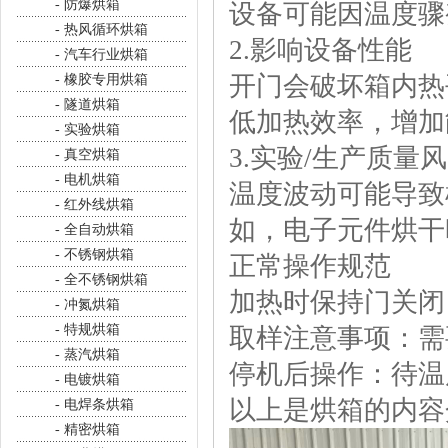
- 防爆烘箱
设备可能因温度骤
- 热风循环烘箱
2.影响设备性能
- 汽车行业烘箱
开门会破坏箱内热
- 橡胶专用烘箱
- 隧道烘箱
低加热效率，增加
- 实验烘箱
3.实验/生产质量
- 真空烘箱
- 电机烘箱
温度波动可能导致
- 红外线烘箱
如，电子元件烘干
- 全自动烘箱
- 不锈钢烘箱
正常操作规范
- 全不锈钢烘箱
加热时保持门关闭
- 冲氮烘箱
- 特规烘箱
取样注意事项：需
- 蒸汽烘箱
停机后操作：待温
- 电镀烘箱
以上是烘箱的内容
- 电焊条烘箱
- 精密烘箱