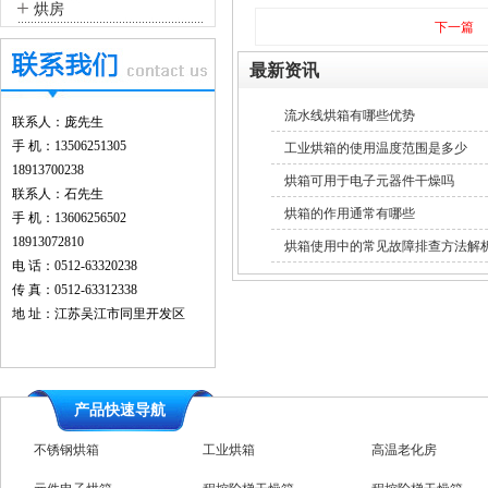
+
烘房
下一篇
最新资讯
流水线烘箱有哪些优势
联系人：庞先生
手 机：13506251305
工业烘箱的使用温度范围是多少
18913700238
烘箱可用于电子元器件干燥吗
联系人：石先生
烘箱的作用通常有哪些
手 机：13606256502
18913072810
烘箱使用中的常见故障排查方法解
电 话：0512-63320238
传 真：0512-63312338
地 址：江苏吴江市同里开发区
产品快速导航
不锈钢烘箱
工业烘箱
高温老化房