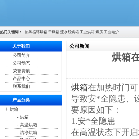
热门关键词：
热风循环烘箱
干燥箱
流水线烘箱
工业烘箱
烘房
工业电炉
公司新闻
关于我们
烘箱
公司简介
您的位置：
首页
>
公司新闻
公司动态
荣誉资质
产品中心
烘箱
在加热时门可
联系我们
导致安*全隐患、
产品分类
要原因如下：
+
烘箱
- 烘箱
1.安*全隐患
- 高温烘箱
在高温状态下开启
- 洁净烘箱