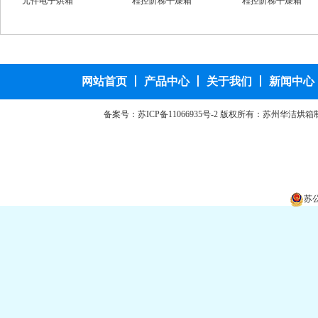
元件电子烘箱
程控阶梯干燥箱
程控阶梯干燥箱
高温台车烘箱
特规烘箱
台车防爆烘箱
全自动烘箱
网站首页
丨
产品中心
丨
关于我们
丨
新闻中心
备案号：
苏ICP备11066935号-2
版权所有：苏州华洁烘箱
苏公