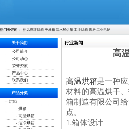
热门关键词：
热风循环烘箱
干燥箱
流水线烘箱
工业烘箱
烘房
工业电炉
行业新闻
关于我们
高
公司简介
您的位置：
首页
>
行业新闻
公司动态
荣誉资质
产品中心
高温烘箱
是一种应
联系我们
材料的高温烘干、
产品分类
箱制造有限公司给
+
烘箱
- 烘箱
点。
- 高温烘箱
1.箱体设计
- 洁净烘箱