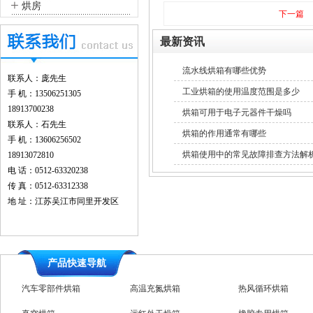
+
烘房
下一篇
最新资讯
流水线烘箱有哪些优势
联系人：庞先生
工业烘箱的使用温度范围是多少
手 机：13506251305
18913700238
烘箱可用于电子元器件干燥吗
联系人：石先生
烘箱的作用通常有哪些
手 机：13606256502
烘箱使用中的常见故障排查方法解
18913072810
电 话：0512-63320238
传 真：0512-63312338
地 址：江苏吴江市同里开发区
产品快速导航
汽车零部件烘箱
高温充氮烘箱
热风循环烘箱