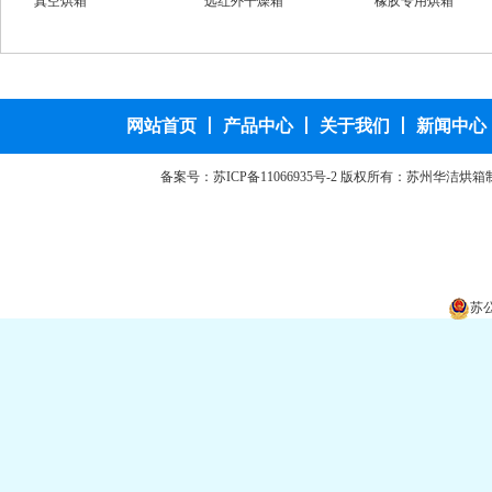
真空烘箱
远红外干燥箱
橡胶专用烘箱
高温老化房
高温恒温干燥箱
干燥箱
程控阶梯干燥箱
网站首页
丨
产品中心
丨
关于我们
丨
新闻中心
备案号：
苏ICP备11066935号-2
版权所有：苏州华洁烘箱
苏公