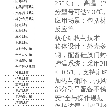
- 防爆烘箱
250℃）、高温（2
- 热风循环烘箱
分型号可达700℃
- 汽车行业烘箱
应用场景：包括材
- 橡胶专用烘箱
- 隧道烘箱
反应等。
- 实验烘箱
核心结构与技术
- 真空烘箱
- 电机烘箱
箱体设计：外壳多为
- 红外线烘箱
钢，配备硅胶门封
- 全自动烘箱
- 不锈钢烘箱
控温系统：采用PI
- 全不锈钢烘箱
≤±0.5℃，支持定
- 冲氮烘箱
- 特规烘箱
加热与循环：热风
- 蒸汽烘箱
部分型号配备不锈
- 电镀烘箱
安*全与操作规范
- 电焊条烘箱
- 精密烘箱
保护装置：超温报