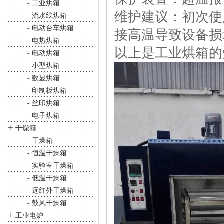
- 工业烘箱
维护建议：初次使用
- 流水线烘箱
- 电动台车烘箱
接高温导致设备损
- 电热烘箱
以上是工业烘箱的
- 电动烘箱
- 小型烘箱
- 数显烘箱
- 印制板烘箱
- 丝印烘箱
- 电子烘箱
+
干燥箱
- 干燥箱
- 恒温干燥箱
- 实验室干燥箱
- 低温干燥箱
- 远红外干燥箱
- 鼓风干燥箱
+
工业电炉