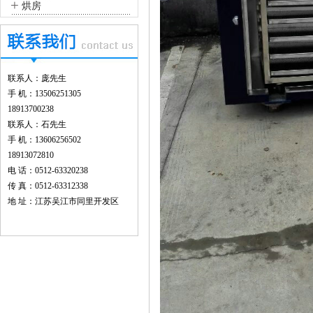
+
烘房
联系人：庞先生
手 机：13506251305
18913700238
联系人：石先生
手 机：13606256502
18913072810
电 话：0512-63320238
传 真：0512-63312338
地 址：江苏吴江市同里开发区