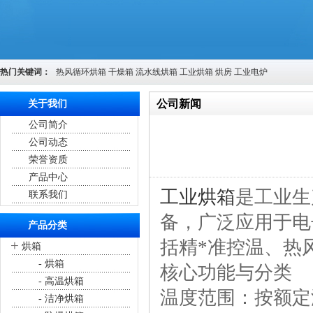
热门关键词：
热风循环烘箱
干燥箱
流水线烘箱
工业烘箱
烘房
工业电炉
公司新闻
关于我们
公司简介
您的位置：
首页
>
公司新闻
公司动态
荣誉资质
产品中心
工业烘箱
是工业生
联系我们
备，广泛应用于电
产品分类
括精*准控温、热
+
烘箱
- 烘箱
核心功能与分类
- 高温烘箱
温度范围：按额定温
- 洁净烘箱