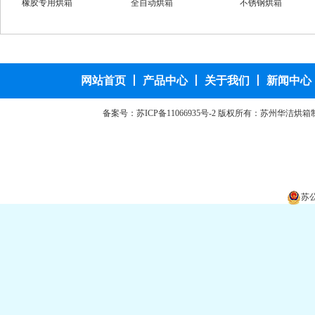
远红外干燥箱
橡胶专用烘箱
全自动烘箱
高温恒温干燥箱
干燥箱
粉末材料干燥箱
汽车零部件烘箱
网站首页
丨
产品中心
丨
关于我们
丨
新闻中心
备案号：
苏ICP备11066935号-2
版权所有：苏州华洁烘箱
苏公