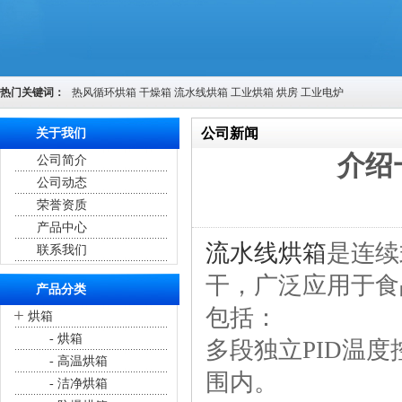
热门关键词：
热风循环烘箱
干燥箱
流水线烘箱
工业烘箱
烘房
工业电炉
公司新闻
关于我们
介绍
公司简介
您的位置：
首页
>
公司新闻
公司动态
荣誉资质
产品中心
流水线烘箱
是连续
联系我们
干，广泛应用于食
产品分类
包括：
+
烘箱
- 烘箱
多段独立PID温
- 高温烘箱
围内。
- 洁净烘箱