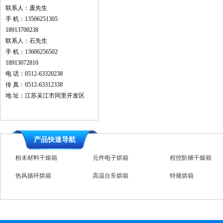
联系人：庞先生
手 机：13506251305
18913700238
联系人：石先生
手 机：13606256502
18913072810
电 话：0512-63320238
传 真：0512-63312338
地 址：江苏吴江市同里开发区
产品快速导航
粉末材料干燥箱
元件电子烘箱
程控阶梯干燥箱
热风循环烘箱
高温台车烘箱
特规烘箱
橡胶专用烘箱
全自动烘箱
不锈钢烘箱
干燥箱