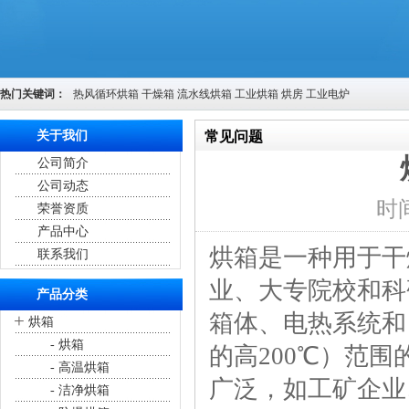
热门关键词：
热风循环烘箱
干燥箱
流水线烘箱
工业烘箱
烘房
工业电炉
关于我们
常见问题
公司简介
您的位置：
首页
>
常见问题
公司动态
时间
荣誉资质
产品中心
烘箱是一种用于干
联系我们
业、大专院校和科
产品分类
箱体、电热系统和
+
烘箱
- 烘箱
的高200℃）范
- 高温烘箱
广泛，如工矿企业
- 洁净烘箱