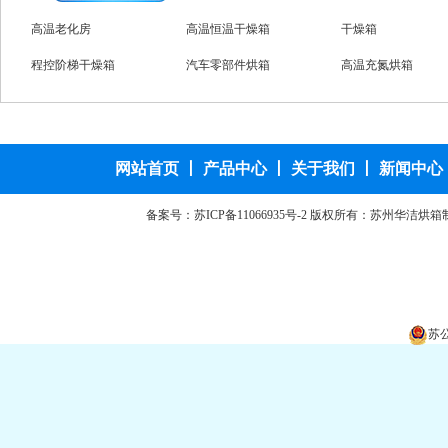
工业烘箱
高温老化房
高温恒温干燥箱
程控阶梯干燥箱
程控阶梯干燥箱
汽车零部件烘箱
特规烘箱
台车防爆烘箱
真空烘箱
不锈钢烘箱
网站首页
丨
产品中心
丨
关于我们
丨
新闻中心
备案号：
苏ICP备11066935号-2
版权所有：苏州华洁烘箱
苏公