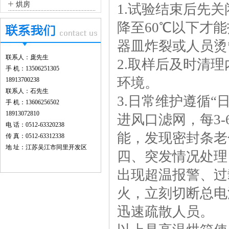
+
烘房
1.试验结束后先
降至60℃以下‌
器皿炸裂或人员烫
联系人：庞先生
2.取样后及时清
手 机：13506251305
环境。
18913700238
联系人：石先生
3.日常维护遵循
手 机：13606256502
18913072810
进风口滤网，每3
电 话：0512-63320238
能，发现密封条老
传 真：0512-63312338
地 址：江苏吴江市同里开发区
四、突发情况处理
出现超温报警、过
火，立刻切断总电
迅速疏散人员。