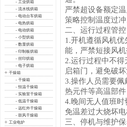
- 工业烘箱
严禁超设备额定温
- 流水线烘箱
- 电动台车烘箱
策略控制温度过冲
- 电热烘箱
二、运行过程管控
- 电动烘箱
- 小型烘箱
1.开机遵循风机
- 数显烘箱
能，严禁短接风机
- 印制板烘箱
- 丝印烘箱
2.运行过程中不
- 电子烘箱
启箱门，避免破坏
+
干燥箱
3.操作人员需要
- 干燥箱
- 恒温干燥箱
热元件等高温部件
- 实验室干燥箱
4.晚间无人值班
- 低温干燥箱
- 远红外干燥箱
免温差过大烧坏电
- 鼓风干燥箱
三、停机与维护保
+
工业电炉