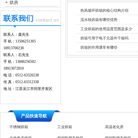
+
烘房
热风循环烘箱的核心结构介绍
流水线烘箱有哪些优势
工业烘箱的使用温度范围是多少
联系人：庞先生
烘箱可用于电子元器件干燥吗
手 机：13506251305
烘箱的作用通常有哪些
18913700238
联系人：石先生
手 机：13606256502
18913072810
电 话：0512-63320238
传 真：0512-63312338
地 址：江苏吴江市同里开发区
产品快速导航
不锈钢烘箱
工业烘箱
高温老化房
元件电子烘箱
程控阶梯干燥箱
程控阶梯干燥箱