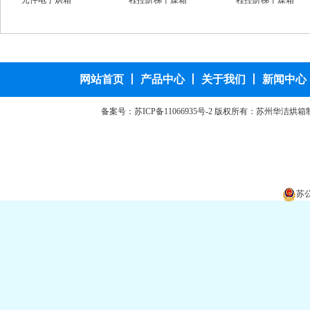
高温台车烘箱
特规烘箱
台车防爆烘箱
全自动烘箱
网站首页
丨
产品中心
丨
关于我们
丨
新闻中心
备案号：
苏ICP备11066935号-2
版权所有：苏州华洁烘箱
苏公