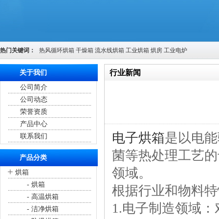
热门关键词：
热风循环烘箱
干燥箱
流水线烘箱
工业烘箱
烘房
工业电炉
行业新闻
关于我们
公司简介
您的位置：
首页
>
行业新闻
公司动态
荣誉资质
产品中心
电子烘箱
是以电能
联系我们
菌等热处理工艺的
产品分类
领域。
+
烘箱
- 烘箱
根据行业和物料特
- 高温烘箱
1.电子制造领域：
- 洁净烘箱